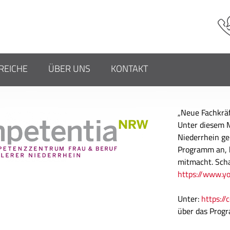
EICHE
ÜBER UNS
KONTAKT
RING – NEUE FACHKRÄFTE
„Neue Fachkrä
Unter diesem M
Niederrhein g
Programm an, 
mitmacht. Scha
https://www.y
Unter:
https://
über das Prog