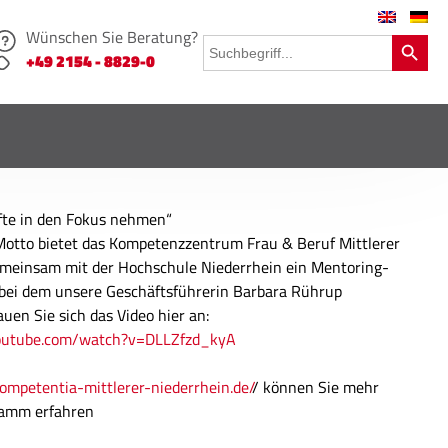
Wünschen Sie Beratung?
Search Button
Search
for:
+49 2154 - 8829-0
fte in den Fokus nehmen“
otto bietet das Kompetenzzentrum Frau & Beruf Mittlerer
emeinsam mit der Hochschule Niederrhein ein Mentoring-
bei dem unsere Geschäftsführerin Barbara Rührup
uen Sie sich das Video hier an:
outube.com/watch?v=DLLZfzd_kyA
competentia-mittlerer-niederrhein.de/
/ können Sie mehr
ramm erfahren