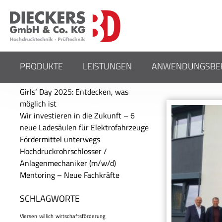
SCHLA
PRODUKTE
LEISTUNGEN
ANWENDUNGSBER
AKTUELLE BEITRÄGE
Girls‘ Day 2025: Entdecken, was
möglich ist
Wir investieren in die Zukunft – 6
neue Ladesäulen für Elektrofahrzeuge
Fördermittel unterwegs
Hochdruckrohrschlosser /
Anlagenmechaniker (m/w/d)
Mentoring – Neue Fachkräfte
SCHLAGWORTE
Viersen
willich
wirtschaftsförderung